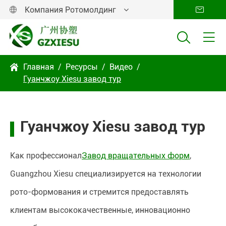
Компания Ротомолдинг




Главная
Ресурсы
Видео

Гуанчжоу Xiesu завод тур
Гуанчжоу Xiesu завод тур
Как профессионал
Завод вращательных форм
,
Guangzhou Xiesu специализируется на технологии
рото-формования и стремится предоставлять
клиентам высококачественные, инновационно