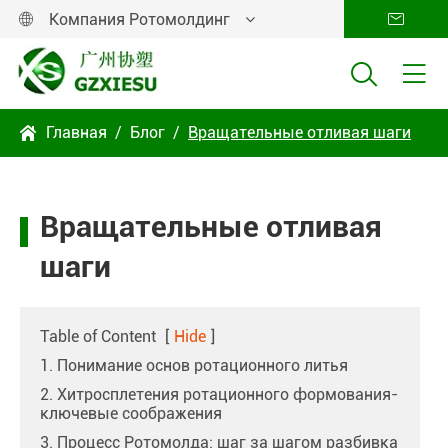
Компания Ротомолдинг




Главная
Блог
Вращательные отливая шаги

Вращательные отливая
шаги
Table of Content
[
Hide
]
1. Понимание основ ротационного литья
2. Хитросплетения ротационного формования-
ключевые соображения
3. Процесс Ротомолда: шаг за шагом разбивка