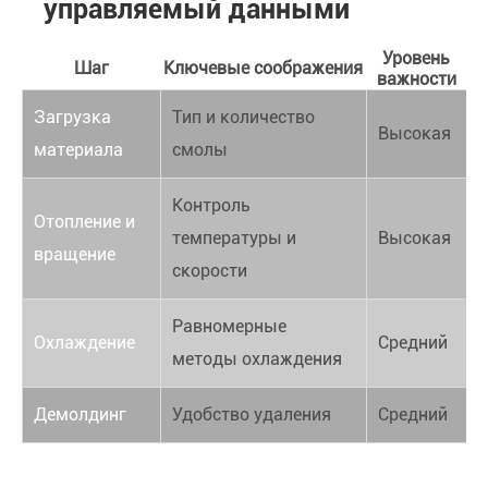
управляемый данными
Уровень
Шаг
Ключевые соображения
важности
Загрузка
Тип и количество
Высокая
материала
смолы
Контроль
Отопление и
температуры и
Высокая
вращение
скорости
Равномерные
Охлаждение
Средний
методы охлаждения
Демолдинг
Удобство удаления
Средний