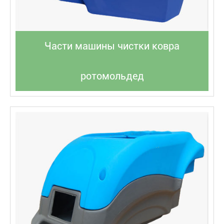
Части машины чистки ковра
ротомольдед