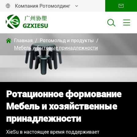
Компания Ротомолдинг




Главная
Ротомольд и продукты

Мебель и бытовые принадлежности
Ротационное формование
Мебель и хозяйственные
принадлежности
XieSu в настоящее время поддерживает