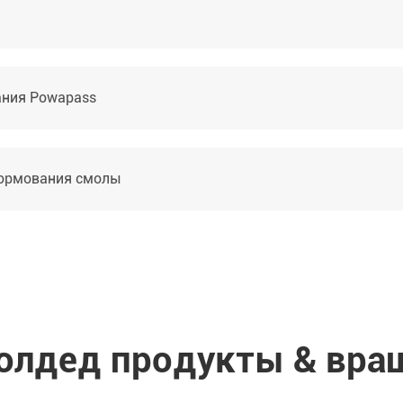
ания Powapass
формования смолы
олдед продукты & вра