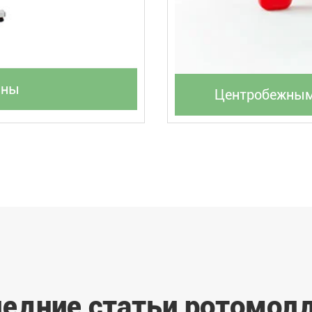
ины
Центробежным 
едние статьи ротомол