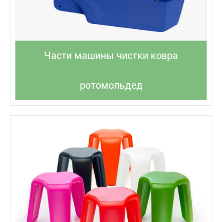
Части машины чистки ковра
ротомольдед