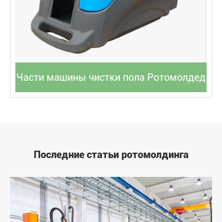
Части машины чистки пола Ротомолдед
Последние статьи ротомолдинга