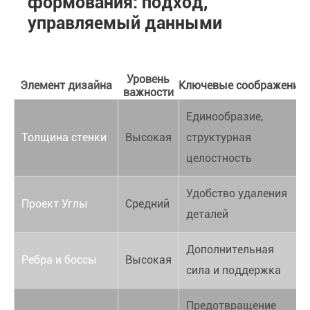
формования: подход,
управляемый данными
Уровень
Элемент дизайна
Ключевые соображения
важности
Единообразие,
Толщина стенки
Высокая
структурная
целостность
Удобство удаления
Проект Углы
Средний
деталей
Дополнительная
Ребра и боссы
Высокая
сила и поддержка
Предотвращение