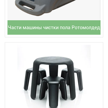
Части машины чистки пола Ротомолдед